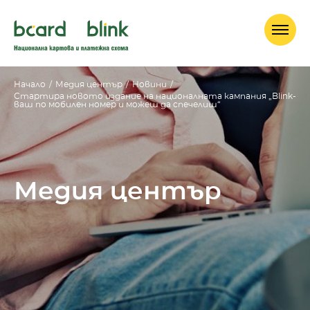
Начало
/
Медия център
/
Новини
/
Стартира новото издание на националната кампания „Blink-
ваш по мобилен номер и можеш да спечелиш“
Медия център