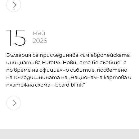
15
май
2026
България се присъединява към европейската
инициатива EuroPA. Новината бе съобщена
по време на официално събитие, посветено
на 10-годишнината на „Национална картова и
платежна схема – bcard blink“