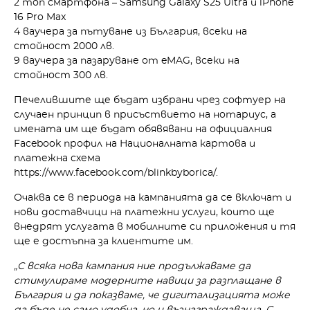
2 топ смартфона – Samsung Galaxy S25 Ultra и iPhone
16 Pro Max
4 ваучера за пътуване из България, всеки на
стойност 2000 лв.
9 ваучера за пазаруване от eMAG, всеки на
стойност 300 лв.
Печелившите ще бъдат избрани чрез софтуер на
случаен принцип в присъствието на нотариус, а
имената им ще бъдат обявявани на официалния
Facebook профил на Националната картова и
платежна схема
https://www.facebook.com/blinkbyborica/.
Очаква се в периода на кампанията да се включат и
нови доставчици на платежни услуги, които ще
внедрят услугата в мобилните си приложения и тя
ще е достъпна за клиентите им.
„С всяка нова кампания ние продължаваме да
стимулираме модерните навици за разплащане в
България и да показваме, че дигитализацията може