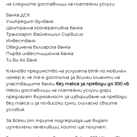
на следните доставчици на платежни услуги:
Банка ДСК
УниКредит Булбанк
Централна кооперативна банка
Транскарт Файненшъл Сървисис
Инвестбанк
Обединена българска банка
Първа инвестиционна банка
Ти Би Ай Банк
Ключово предимство на услугата blink по мобилен
номер е, че тя е достъпна за всички клиенти на
участващите банки
без такса за преводи до 300 лв.
Някои доставчици на платежни услуги дори
предлагат възможност за извършване на преводи
без такса и за по-високи суми, съгласно своите
условия.
За всеки от трите подпериода ще бъдат
изтеглени печеливши, които ще получат: