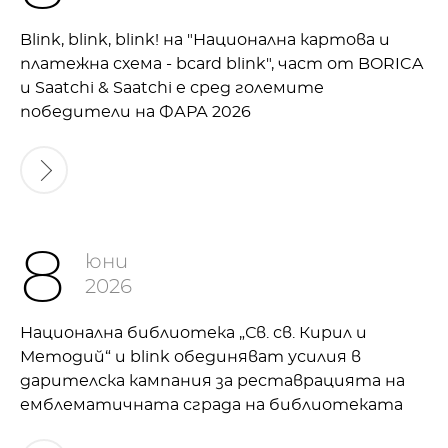
Blink, blink, blink! на "Национална картова и
платежна схема - bcard blink", част от BORICA
и Saatchi & Saatchi е сред големите
победители на ФАРА 2026
8
юни
2026
Национална библиотека „Св. св. Кирил и
Методий“ и blink обединяват усилия в
дарителска кампания за реставрацията на
емблематичната сграда на библиотеката