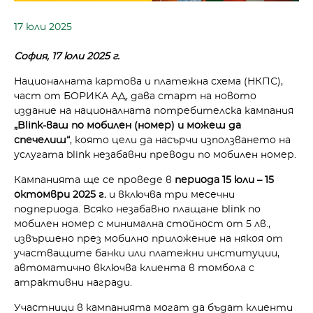
17 юли 2025
София, 17 юли 2025 г.
Националната картова и платежна схема (НКПС),
част от БОРИКА АД, дава старт на новото
издание на националната потребителска кампания
„Blink-ваш по мобилен (номер) и можеш да
спечелиш“
, която цели да насърчи използването на
услугата blink незабавни преводи по мобилен номер.
Кампанията ще се проведе в
периода 15 юли – 15
октомври 2025 г.
и включва три месечни
подпериода. Всяко незабавно плащане blink по
мобилен номер с минимална стойност от 5 лв.,
извършено през мобилно приложение на някоя от
участващите банки или платежни институции,
автоматично включва клиента в томбола с
атрактивни награди.
Участници в кампанията могат да бъдат клиенти