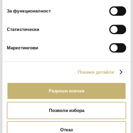
съгласие
споделете в:
За функционалност
Статистически
Изтеглете файловете
Маркетингови
Покажи детайли
Разреши всички
RULES-of-the-National-Consumer-Campaign.pdf
Формат: PDF
Размер: 245.07 KB
Позволи избора
ИЗТЕГЛЕТЕ
Отказ