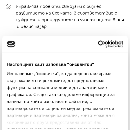
Управлява проекти, свързани с бизнес
развитието на Схемата, в съответствие с
нуждите и процедурите на участниците в нея
и целия пазар.
Съветът на Участниците предлага
решения по въпроси, свързани с
Настоящият сайт използва "бисквитки"
управлението и развитието на
Използваме „бисквитки“, за да персонализираме
Националната картова и платежна
съдържанието и рекламите, да предоставяме
схема със следните правомощия:
функции на социални медии и да анализираме
трафика си. Също така споделяме информация за
Произнася се чрез проучвания или становища за
начина, по който използвате сайта ни, с
услугите, особеностите и оперативните
партньорските си социални медии, рекламните си
правила на Националната картова и платежна
партньори и партньори за анализ, които може да я
схема;
комбинират с друга предоставена им от Вас
Предлага планове, стратегии и бизнес модели
информация или с такава, която са събрали от