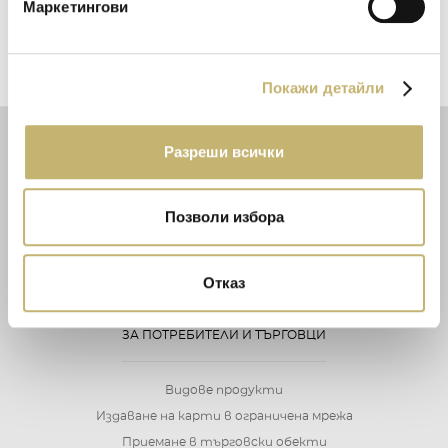
карти
Маркетингови
Покажи детайли
Разреши всички
ЗА НКПС
Мисия
Позволи избора
Участници
Управление на НКПС
Отказ
Развитие
ЗА ПОТРЕБИТЕЛИ И ТЪРГОВЦИ
Видове продукти
Издаване на карти в ограничена мрежа
Приемане в търговски обекти