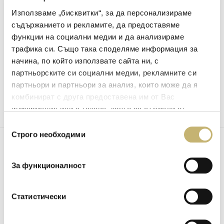
юни
24
Използваме „бисквитки“, за да персонализираме
2021
съдържанието и рекламите, да предоставяме
функции на социални медии и да анализираме
Социални кампании
трафика си. Също така споделяме информация за
Националната картова и платежна схема
начина, по който използвате сайта ни, с
възражда почерка на Васил Левски чрез
партньорските си социални медии, рекламните си
дигитален шрифт
партньори и партньори за анализ, които може да я
комбинират с друга предоставена им от Вас
информация или с такава, която са събрали от
ползването от Ваша страна на услугите им.
Избор
Строго необходими
на
август
съгласие
28
2020
За функционалност
Социални кампании
Bcard призовава: „Носи българското в себе си“!
Статистически
Стартира мащабна кампания, целяща да
насърчи плащанията с българския бранд