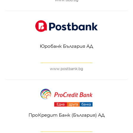
www.ubb.bg
Юробанк България АД
www.postbank.bg
ПроКредит Банк (България) АД