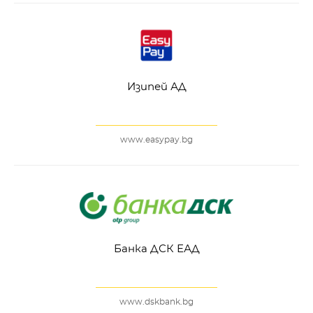
Изипей АД
www.easypay.bg
Банка ДСК ЕАД
www.dskbank.bg