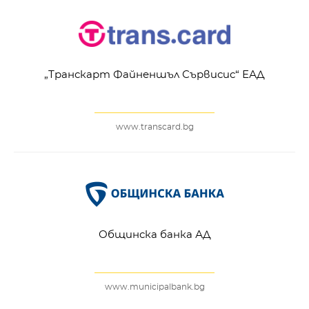
„Транскарт Файненшъл Сървисис“ ЕАД
www.transcard.bg
Общинска банка АД
www.municipalbank.bg