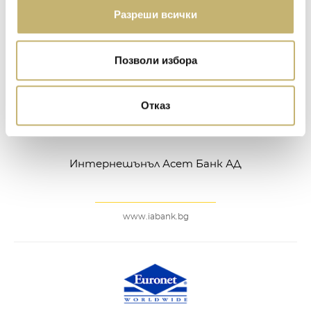
Алианц Банк България АД
Разреши всички
www.allianz.bg
Позволи избора
Отказ
Интернешънъл Асет Банк АД
www.iabank.bg