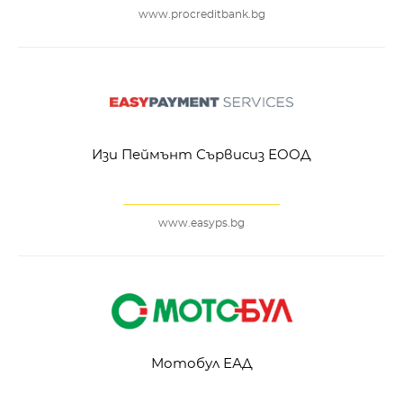
www.procreditbank.bg
Изи Пеймънт Сървисиз ЕООД
www.easyps.bg
Мотобул ЕАД