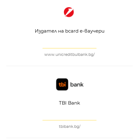
Издател на bcard е-ваучери
www.unicreditbulbank.bg/
TBI Bank
tbibank.bg/