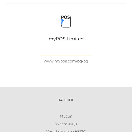
myPOS Limited
www.mypos.com/bg-bg
ЗА НКПС
Мисия
Участници
Управление на НКПС