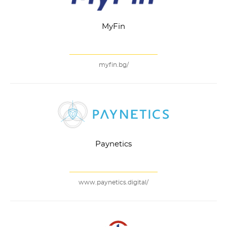
MyFin
myfin.bg/
Paynetics
www.paynetics.digital/