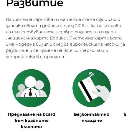
Развитие
Национална картова и платежна схема официално
започва своята дейност през 2016 г., като стъпва
на съществуващата и добре позната на пазара
„национална карта Борика“. Платежна карта bcard
има модерна визия и следва европейските насоки за
развитие и се приема на всички терминални
устройства в страната.
Предлагане на bcard
Безконтактно
Ел
към крайните
плащане
клиенти