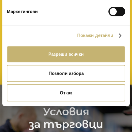
Маркетингови
Покажи детайли
Разреши всички
Позволи избора
Отказ
Условия
за търговци