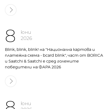
8
юни
2026
Blink, blink, blink! на "Национална картова и
платежна схема - bcard blink", част от BORICA
и Saatchi & Saatchi е сред големите
победители на ФАРА 2026
8
юни