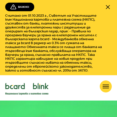
ВАЖНО
Считано от 01.10.2023 г., Съветът на Участниците
към Национална картова и платежна схема (НКПС),
съставен от банки, платежни институции и
дружества за електронни пари с разрешение да
оперират на българския пазар, прие: - Правила по
програма ваучери за храна на електронен носител с
българската карта bcard - Междубанкова обменна
такса за bcard в размер но 0.3% от сумата на
плащането Обменната такса се плаща от банката на
търговеца към банката, обслужваща оператора на
ваучери за храна, съгласно правилата на НКПС. Така
НКПС гарантира навлизане на новия продукт при
търговците съгласно нивата на обменни такси,
определени от европейското законодателство,
както и готовност съгласно чл. 209а от ЗКПО.