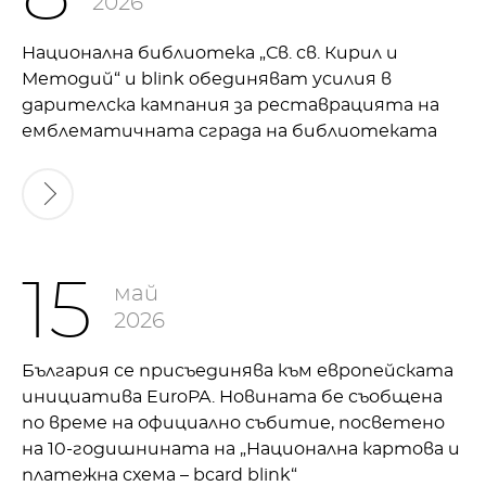
2026
Национална библиотека „Св. св. Кирил и
Методий“ и blink обединяват усилия в
дарителска кампания за реставрацията на
емблематичната сграда на библиотеката
15
май
2026
България се присъединява към европейската
инициатива EuroPA. Новината бе съобщена
по време на официално събитие, посветено
на 10-годишнината на „Национална картова и
платежна схема – bcard blink“