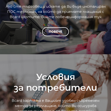
Ако сте търговец и искате да Ви бъде инсталиран
ПОС терминал, на който да приемате плащания с
Bcard картите, вижте повече информация тук
ПОВЕЧЕ
Условия
за потребители
Bcard картата е Вашият удобен съвременен
метод за разплащане, който Ви осигурява