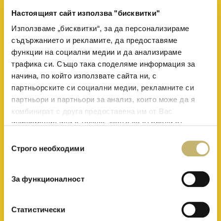
Настоящият сайт използва "бисквитки"
Използваме „бисквитки“, за да персонализираме
съдържанието и рекламите, да предоставяме
функции на социални медии и да анализираме
трафика си. Също така споделяме информация за
начина, по който използвате сайта ни, с
партньорските си социални медии, рекламните си
партньори и партньори за анализ, които може да я
комбинират с друга предоставена им от Вас
информация или с такава, която са събрали от
ползването от Ваша страна на услугите им.
Избор
Строго необходими
на
съгласие
За функционалност
Статистически