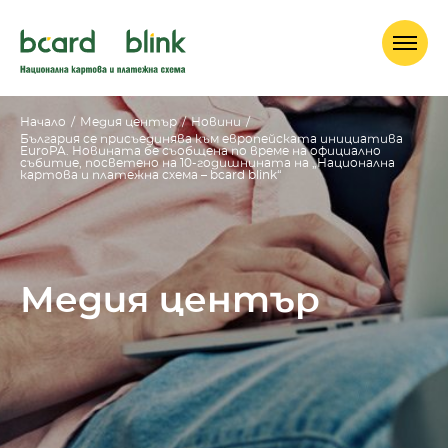
Начало
/
Медия център
/
Новини
/
България се присъединява към европейската инициатива
EuroPA. Новината бе съобщена по време на официално
събитие, посветено на 10-годишнината на „Национална
картова и платежна схема – bcard blink“
Медия център