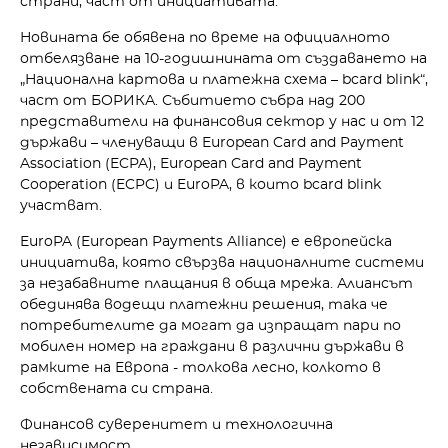
страни, част от инициативата.
Новината бе обявена по време на официалното
отбелязване на 10-годишнината от създаването на
„Национална картова и платежна схема – bcard blink“,
част от БОРИКА. Събитието събра над 200
представители на финансовия сектор у нас и от 12
държави – членуващи в European Card and Payment
Association (ECPA), European Card and Payment
Cooperation (ECPC) и EuroPA, в които bcard blink
участват.
EuroPA (European Payments Alliance) е европейска
инициатива, която свързва националните системи
за незабавните плащания в обща мрежа. Алиансът
обединява водещи платежни решения, така че
потребителите да могат да изпращат пари по
мобилен номер на граждани в различни държави в
рамките на Европа - толкова лесно, колкото в
собствената си страна.
Финансов суверенитет и технологична
независимост