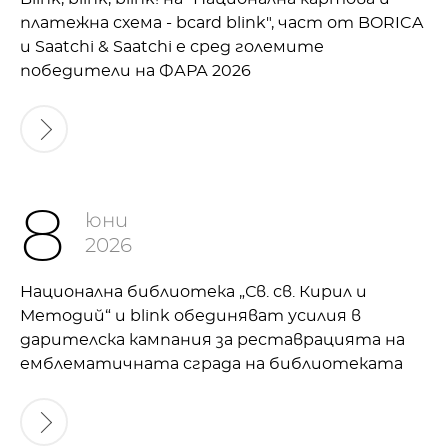
платежна схема - bcard blink", част от BORICA
и Saatchi & Saatchi е сред големите
победители на ФАРА 2026
8
юни
2026
Национална библиотека „Св. св. Кирил и
Методий“ и blink обединяват усилия в
дарителска кампания за реставрацията на
емблематичната сграда на библиотеката