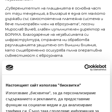
„Суверенитетът на плащанията е основна част
от тази тенденция, а България е една от малкото
държави със самостоятелна платежна система и
вече пълноправен член на еврозоната“, посочи
Мирослав Вичев, главен изпълнителен директор на
БОРИКА. Благодарение на независимата си
инфраструктура, страната ни обработва
разплащанията защитено от външни влияния,
като същевременно осигурява пълна оперативна
съвместимост с еврозоната.
„Присъединяването ни в EuroPA е естествена
стъпка, която позволява на българските
потребители да изпращат средства през граница
толкова лесно, колкото и в собствената си
Настоящият сайт използва "бисквитки"
държава. В рамките на платежните асоциации, в
които членуваме, работим усилено за развитие на
Използваме „бисквитки“, за да персонализираме
картовите и account-to-account разплащания. Това
съдържанието и рекламите, да предоставяме
ще ни позволи да интегрираме решения, с които да
функции на социални медии и да анализираме
достигнем до ПОС терминалите на търговците и
трафика си. Също така споделяме информация за