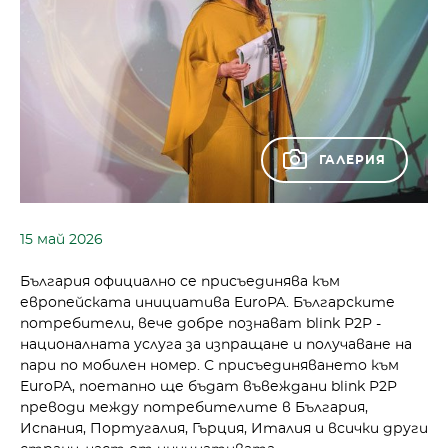
ГАЛЕРИЯ
15 май 2026
България официално се присъединява към
европейската инициатива EuroPA. Българските
потребители, вече добре познават blink P2P -
националната услуга за изпращане и получаване на
пари по мобилен номeр. С присъединяването към
EuroPA, поетапно ще бъдат въвеждани blink P2P
преводи между потребителите в България,
Испания, Португалия, Гърция, Италия и всички други