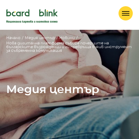
Начало
/
Медия център
/
Новини
/
Нова дигитална платформа събира почерците на
българските възрожденци и ги превръща в жив инструмент
за съвременна комуникация
Медия център