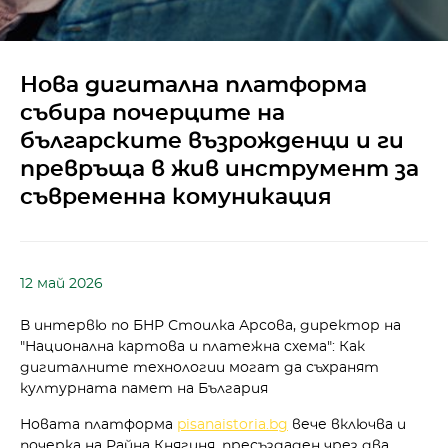
Нова дигитална платформа
събира почерците на
българските възрожденци и ги
превръща в жив инструмент за
съвременна комуникация
12 май 2026
В интервю по БНР Стоилка Арсова, директор на
"Национална картова и платежна схема": Как
дигиталните технологии могат да съхранят
културната памет на България
Новата платформа
pisanaistoria.bg
вече включва и
почерка на Райна Княгиня, пресъздаден чрез два