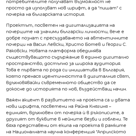
потребителите получават възможност не
просто да използват нов шрифт, а да "пишат" с
почерка на българската история.
Проектът, посветен на дигитализацията на
почерците на значими български личности, вече е
добре познат с пресъздаването на автентичните
почерци на Васил Левски, Христо Ботев и Георги С.
Раковски. Новата платформа обединява
съществуващото съдържание в единно дигитално
пространство, достъпно за широка аудитория.
Това е първата по рода си инициатива в България,
която пренася идентичността в дигиталния свят,
вдъхновявайки съвременното общество да се
докосне до историята по нов, въздействащ начин.
Важен акцент в развитието на проекта са и двата
нови шрифта, посветени на Райна Княгиня –
единият, вдъхновен от почерка ѝ в ръкописите, а
другият от буквите в нейните везби и гоблени. Те
бяха представени от екипа на проекта в рамките
на Националната научна конференция "Априлското