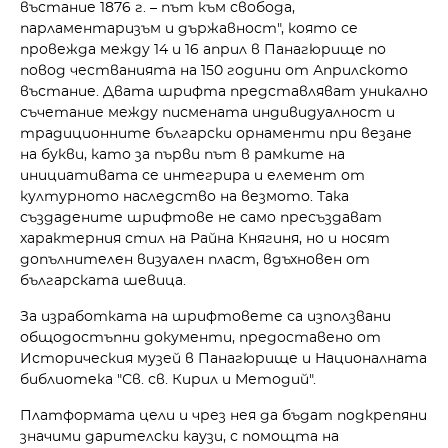
въстание 1876 г. – път към свобода,
парламентаризъм и държавност", която се
провежда между 14 и 16 април в Панагюрище по
повод честванията на 150 години от Априлското
въстание. Двата шрифта представляват уникално
съчетание между писмената индивидуалност и
традиционните български орнаменти при везане
на букви, като за първи път в рамките на
инициативата се интегрира и елемент от
културното наследство на везмото. Така
създадените шрифтове не само пресъздават
характерния стил на Райна Княгиня, но и носят
допълнителен визуален пласт, вдъхновен от
българската шевица.
За изработката на шрифтовете са използвани
общодостъпни документи, предоставено от
Историческия музей в Панагюрище и Националната
библиотека "Св. св. Кирил и Методий".
Платформата цели и чрез нея да бъдат подкрепяни
значими дарителски каузи, с помощта на