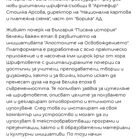
нови дигитални шрифта-съобщи в "Артефир"
Стоилка Арсова, директор на "Национална картова
и платежна схема", част от "Борика" АД.
Живият почерк на България "Писана история"
бележи важен етап в развитието на
инициативата "Апостолите на Освобождението".
Платформата е разработена с ясно практическо
приложение и е насочена към широк кръг от хора.
Шрифтовете с дигитализираните почерци са
достъпни за учители, преподаватели, творци и
дизайнери, както и за всички, които искат да
пренесат духа на една велика епоха в
съвременността. Те попълват заявка за изтегляне
на шрифтовете, описват целите за ползването
им и декларират отговорното и етичното им
използване. След това ги инсталират на своя
компютър или устройство и могат да ги
използват в текстообработващи програми и
презентации, както и в образователни материали
и културни инициативи. По този начин