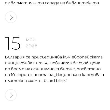
емблематичната сграда на библиотеката
15
май
2026
България се присъединява към европейската
инициатива EuroPA. Новината бе съобщена
по време на официално събитие, посветено
на 10-годишнината на „Национална картова и
платежна схема – bcard blink“