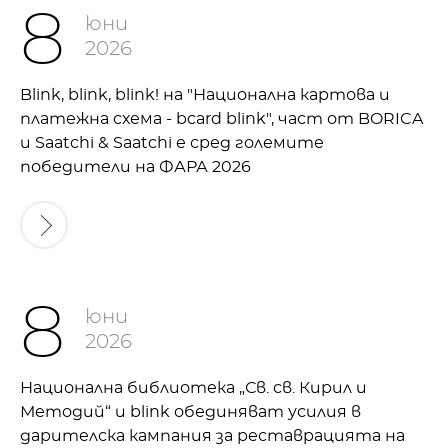
8
юни
2026
Blink, blink, blink! на "Национална картова и
платежна схема - bcard blink", част от BORICA
и Saatchi & Saatchi е сред големите
победители на ФАРА 2026
8
юни
2026
Национална библиотека „Св. св. Кирил и
Методий“ и blink обединяват усилия в
дарителска кампания за реставрацията на