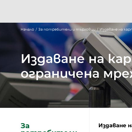
Начало
/
За потребители и търговци
/
Издаване на кар
Издаване на ка
ограничена мре
За
Издаване н