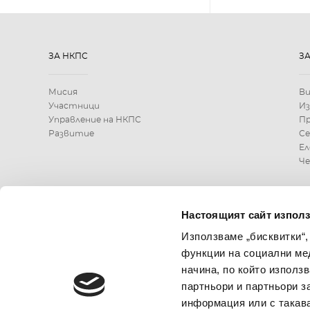
ЗА НКПС
З
Мисия
В
Участници
Из
Управление на НКПС
Пр
Развитие
С
Ел
Че
КОНТАКТИ
Настоящият сайт използ
Използваме „бисквитки“,
0700 199 10 или
функции на социални ме
*9910
начина, по който използ
партньори и партньори з
информация или с такава