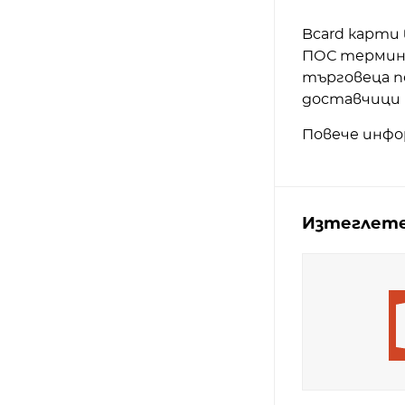
Bcard карти
ПОС термина
търговеца п
доставчици 
Повече инфо
Изтеглете