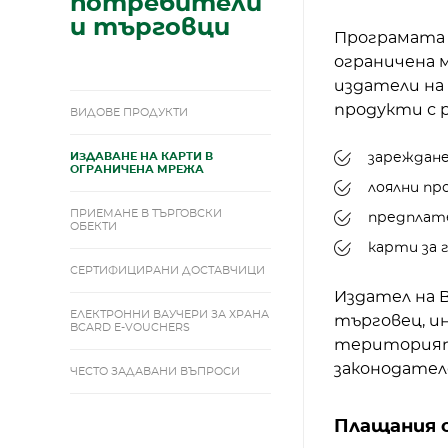
потребители
и търговци
Програмата н
ограничена 
издатели на
продукти с 
ВИДОВЕ ПРОДУКТИ
зареждане
ИЗДАВАНЕ НА КАРТИ В
ОГРАНИЧЕНА МРЕЖА
лоялни пр
ПРИЕМАНЕ В ТЪРГОВСКИ
предплате
ОБЕКТИ
карти за 
СЕРТИФИЦИРАНИ ДОСТАВЧИЦИ
Издател на B
ЕЛЕКТРОННИ ВАУЧЕРИ ЗА ХРАНА
търговец, ин
BCARD E-VOUCHERS
територията
законодател
ЧЕСТО ЗАДАВАНИ ВЪПРОСИ
Плащания с