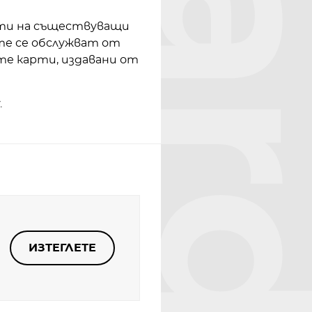
кти на съществуващи
е се обслужват от
те карти, издавани от
.
ИЗТЕГЛЕТЕ