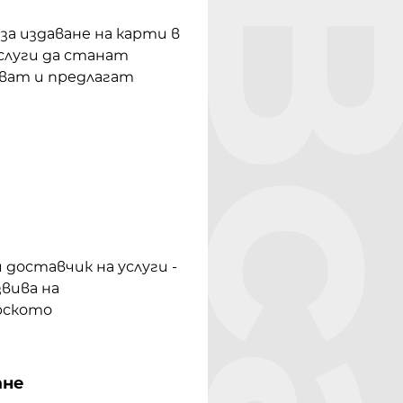
Bcar
а издаване на карти в
слуги да станат
тват и предлагат
 доставчик на услуги -
вива на
рското
ане