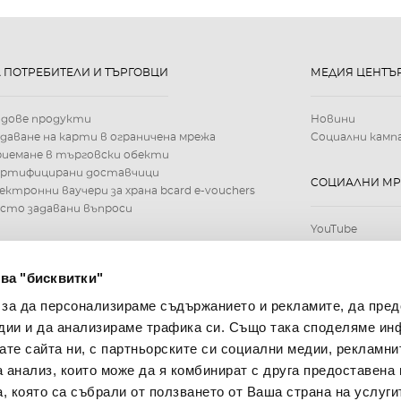
А ПОТРЕБИТЕЛИ И ТЪРГОВЦИ
МЕДИЯ ЦЕНТЪ
идове продукти
Новини
даване на карти в ограничена мрежа
Социални камп
иемане в търговски обекти
ертифицирани доставчици
СОЦИАЛНИ М
ектронни ваучери за храна bcard e-vouchers
сто задавани въпроси
YouTube
ва "бисквитки"
 за да персонализираме съдържанието и рекламите, да пре
дии и да анализираме трафика си. Също така споделяме ин
вате сайта ни, с партньорските си социални медии, рекламни
а анализ, които може да я комбинират с друга предоставена 
, която са събрали от ползването от Ваша страна на услуги