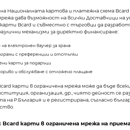
а Националната картова и платежна схема Bcard з
мрежа дава възможност на всички Доставчици на у
 карти Bcard и съвместно с търговци да разрабо
различни механизми за директно финансиране:
 на електронен ваучер за храна
ограми с преференции и отстъпки
ни карти за подаръци
гориво и обслужване с отложено плащане
card карти в ограничена мрежа може да бъде всеки
ституция, организация, др., чиято дейност се раз
 на Р.България и е регистрирана, съгласно бълга
ство.
 Bcard карти в ограничена мрежа на прием