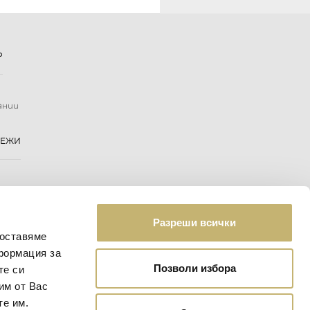
Р
ании
РЕЖИ
Разреши всички
доставяме
формация за
Позволи избора
те си
им от Вас
те им.