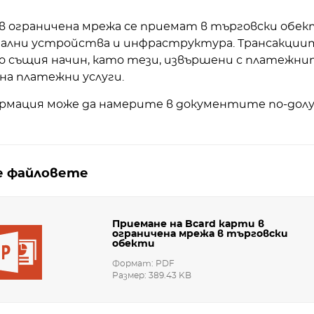
 в ограничена мрежа се приемат в търговски обе
лни устройства и инфраструктура. Трансакциит
о същия начин, като тези, извършени с платежни
на платежни услуги.
рмация може да намерите в документите по-долу
 файловете
Приемане на Bcard карти в
ограничена мрежа в търговски
обекти
Формат: PDF
Размер: 389.43 KB