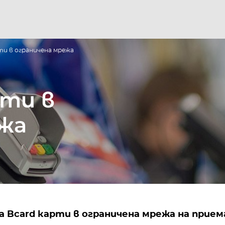
ти в ограничена мрежа
рти в
жа
а Bcard карти в ограничена мрежа на прием