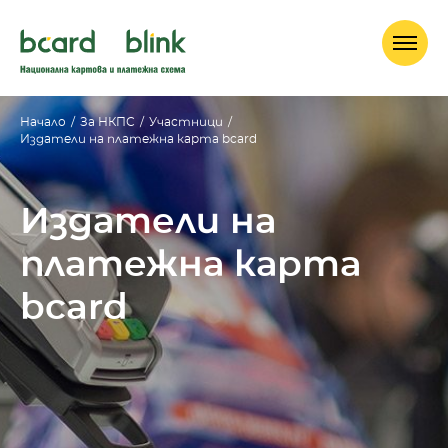
Начало
/
За НКПС
/
Участници
/
Издатели на платежна карта bcard
Издатели на
платежна карта
bcard