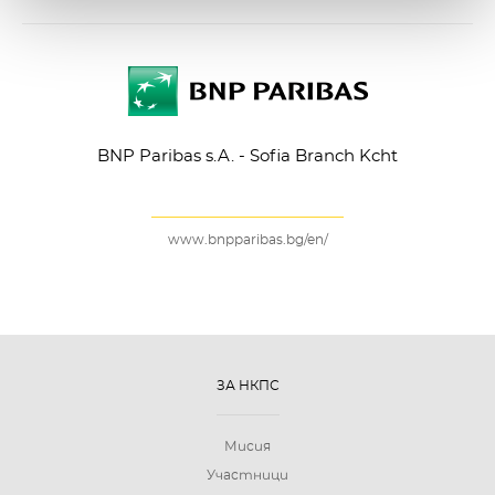
BNP Paribas s.A. - Sofia Branch Kcht
www.bnpparibas.bg/en/
ЗА НКПС
Мисия
Участници