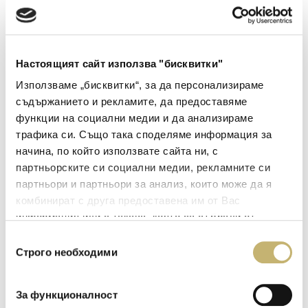
Настоящият сайт използва "бисквитки"
Изи Пеймънт Сървисиз ЕООД
Използваме „бисквитки“, за да персонализираме
съдържанието и рекламите, да предоставяме
функции на социални медии и да анализираме
www.easyps.bg
трафика си. Също така споделяме информация за
начина, по който използвате сайта ни, с
партньорските си социални медии, рекламните си
партньори и партньори за анализ, които може да я
комбинират с друга предоставена им от Вас
информация или с такава, която са събрали от
ползването от Ваша страна на услугите им.
Общинска банка АД
Избор
Строго необходими
на
съгласие
www.municipalbank.bg
За функционалност