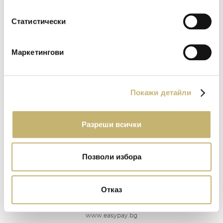
Статистически
Маркетингови
„Транскарт Файненшъл Сървисис“ ЕАД
Покажи детайли
www.transcard.bg
Разреши всички
Позволи избора
Изипей АД
Отказ
www.easypay.bg