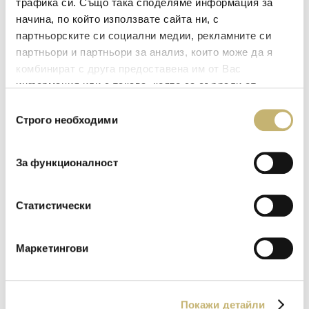
трафика си. Също така споделяме информация за
начина, по който използвате сайта ни, с
www.dskbank.bg
партньорските си социални медии, рекламните си
партньори и партньори за анализ, които може да я
комбинират с друга предоставена им от Вас
информация или с такава, която са събрали от
ползването от Ваша страна на услугите им.
Избор
Строго необходими
на
Обединена българска банка АД
съгласие
За функционалност
www.ubb.bg
Статистически
Маркетингови
Юробанк България АД
Покажи детайли