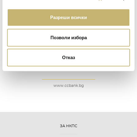
www.postbank.bg
Разреши всички
Позволи избора
Отказ
Централна Кооперативна Банка АД
www.ccbank.bg
ЗА НКПС