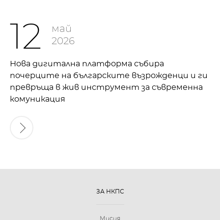
12
май
2026
Нова дигитална платформа събира
почерците на българските възрожденци и ги
превръща в жив инструмент за съвременна
комуникация
ЗА НКПС
Мисия