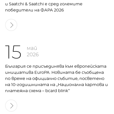
и Saatchi & Saatchi е сред големите
победители на ФАРА 2026
15
май
2026
България се присъединява към европейската
инициатива EuroPA. Новината бе съобщена
по време на официално събитие, посветено
на 10-годишнината на „Национална картова и
платежна схема – bcard blink“