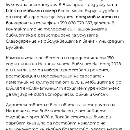
културна институция в България. Чрез услугата
blink по мобилен номер
всеки може бързо и удобно
да направи дарение за каузата
през мобилното си
банкиране
на телефон +359 878 379 537, запазен в
контактите на телефона си. Националната
библиотека е регистрирана за услугата
благодарение на обслужващата я банка - Уникредит
Булбанк.
Кампанията е посветена на предстоящата 150-
годишнина на Националната библиотека през 2028
г. и има за цел да набере средства за ремонт,
реставрация и модернизация на сградата -
паметник на културата от 1978 г. Амбицията е до
юбилея емблематичният архитектурен комплекс
да възвърне своя исторически облик и блясък.
Дарителството е в основата на историята на
Националната библиотека още от нейното
създаване през 1878 г. Тогава стотици българи
даряват книги, за да поставят началото на
националното книжовно богатство. Десетилетия