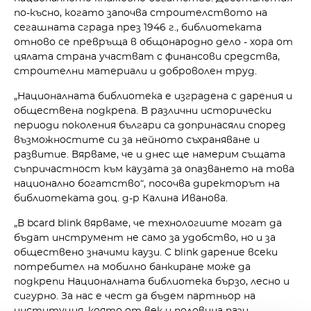
по-късно, когато започва строителството на
сегашната сграда през 1946 г., библиотеката
отново се превръща в общонародно дело - хора от
цялата страна участват с финансови средства,
строителни материали и доброволен труд.
„Националната библиотека е изградена с дарения и
обществена подкрепа. В различни исторически
периоди поколения българи са допринасяли според
възможностите си за нейното съхраняване и
развитие. Вярваме, че и днес ще намерим същата
съпричастност към каузата за опазването на това
национално богатство“, посочва директорът на
библиотеката доц. д-р Калина Иванова.
„В bcard blink вярваме, че технологиите могат да
бъдат инструмент не само за удобство, но и за
обществено значими каузи. С blink дарение всеки
потребител на мобилно банкиране може да
подкрепи Националната библиотека бързо, лесно и
сигурно. За нас е чест да бъдем партньор на