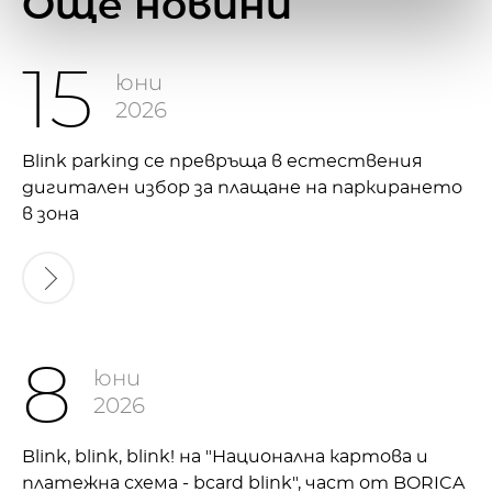
Oще новини
15
юни
2026
Blink parking се превръща в естествения
дигитален избор за плащане на паркирането
в зона
8
юни
2026
Blink, blink, blink! на "Национална картова и
платежна схема - bcard blink", част от BORICA