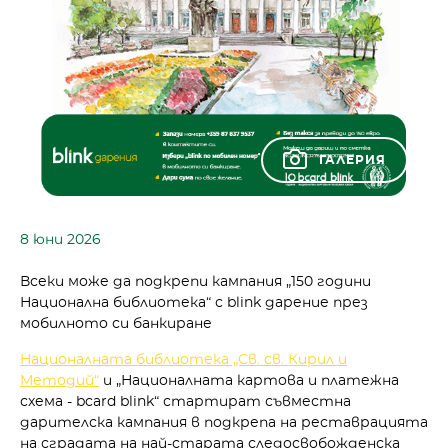
ГАЛЕРИЯ
8 юни 2026
Всеки може да подкрепи кампания „150 години
Национална библиотека“ с blink дарение през
мобилното си банкиране
Националната библиотека „Св. св. Кирил и
Методий“
и „Националната картова и платежна
схема - bcard blink“ стартират съвместна
дарителска кампания в подкрепа на реставрацията
на сградата на най-старата следосвобожденска