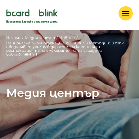
Начало
/
Медия център
/
Новини
/
Национална библиотека „Св. св. Кирил и Методий“ и blink
обединяват усилия в дарителска кампания за
реставрацията на емблематичната сграда на
библиотеката
Медия център