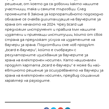
решение, от което да са доволни както нашите
участници, така и самите търговци. След
промените в Закона за корпоративното подоходно
облагане се очаква дигитализация на ваучерите за
храна от началото на 2024. Чрез bcard ще
предложим инструмент и правила към нашите
издатели и приемащи институции, които от своя
страна да предложат услуга на издателите на
ваучери за храна. Подготвили сме нов продукт
„bcard е-ваучери“, който е съобразен с
регулаторните изисквания за ваучерите за
храна на електронен носител. Като национален
продукт картата „bcard е-ваучери“ е може би най-
евтиното решение за осигуряването на ваучери за
храна на електронен носител, предвид социалния
характер на разходите.