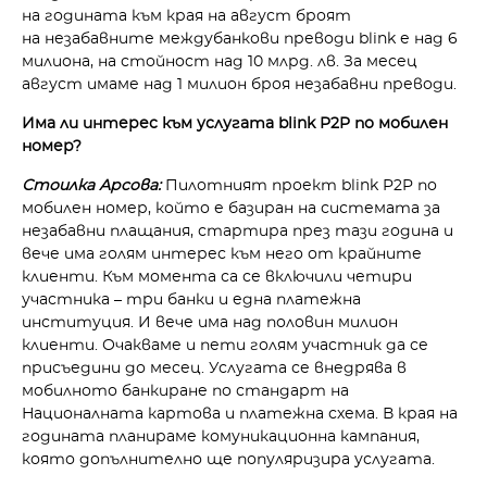
на годината към края на август броят
на незабавните междубанкови преводи blink е над 6
милиона, на стойност над 10 млрд. лв. За месец
август имаме над 1 милион броя незабавни преводи.
Има ли интерес към услугата blink P2P по мобилен
номер?
Стоилка Арсова:
Пилотният проект blink P2P по
мобилен номер, който е базиран на системата за
незабавни плащания, стартира през тази година и
вече има голям интерес към него от крайните
клиенти. Към момента са се включили четири
участника – три банки и една платежна
институция. И вече има над половин милион
клиенти. Очакваме и пети голям участник да се
присъедини до месец. Услугата се внедрява в
мобилното банкиране по стандарт на
Националната картова и платежна схема. В края на
годината планираме комуникационна кампания,
която допълнително ще популяризира услугата.