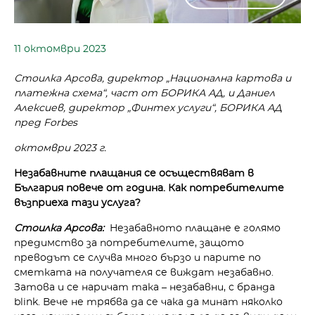
11 октомври 2023
Стоилка Арсова, директор „Национална картова и
платежна схема“, част от БОРИКА АД, и Даниел
Алексиев, директор „Финтех услуги“, БОРИКА АД
пред Forbes
октомври 2023 г.
Незабавните плащания се осъществяват в
България повече от година. Как потребителите
възприеха тази услуга?
Стоилка Арсова:
Незабавното плащане е голямо
предимство за потребителите, защото
преводът се случва много бързо и парите по
сметката на получателя се виждат незабавно.
Затова и се наричат така – незабавни, с бранда
blink. Вече не трябва да се чака да минат няколко