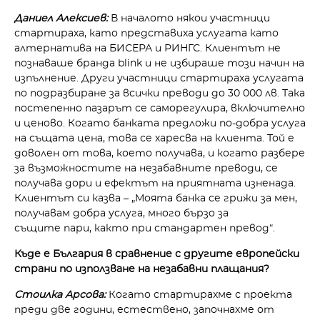
Даниел Алексиев:
В началото някои участници
стартираха, като представиха услугата като
алтернатива на БИСЕРА и РИНГС. Клиентът не
познаваше бранда blink и не избираше този начин на
изпълнение. Други участници стартираха услугата
по подразбиране за всички преводи до 30 000 лв. Така
постепенно пазарът се саморегулира, включително
и ценово. Когато банката предложи по-добра услуга
на същата цена, това се харесва на клиента. Той е
доволен от това, което получава, и когато разбере
за възможностите на незабавните преводи, се
получава дори и ефектът на приятната изненада.
Клиентът си казва – „Моята банка се грижи за мен,
получавам добра услуга, много бързо за
същите пари, както при стандартен превод“.
Къде е България в сравнение с другите европейски
страни по използване на незабавни плащания?
Стоилка Арсова:
Когато стартирахме с проекта
преди две години, естествено, започнахме от