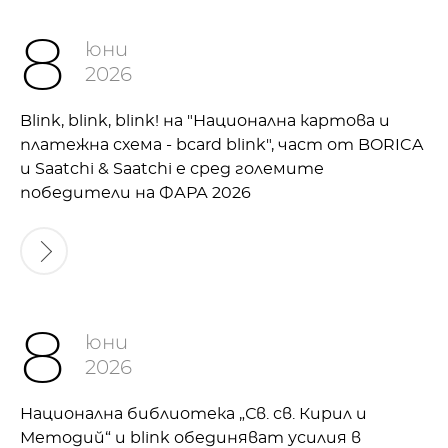
8
юни
2026
Blink, blink, blink! на "Национална картова и
платежна схема - bcard blink", част от BORICA
и Saatchi & Saatchi е сред големите
победители на ФАРА 2026
8
юни
2026
Национална библиотека „Св. св. Кирил и
Методий“ и blink обединяват усилия в