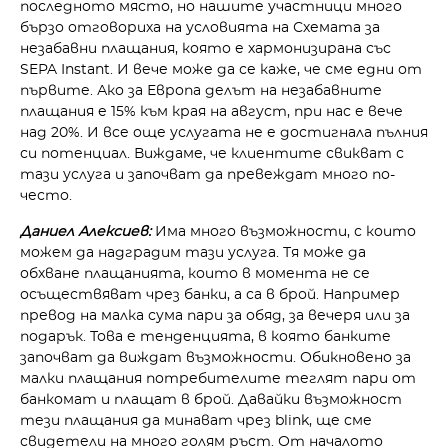
последното място, но нашите участници много
бързо отговориха на условията на Схемата за
незабавни плащания, която е хармонизирана със
SEPA Instant. И вече може да се каже, че сме едни от
първите. Ако за Европа делът на незабавните
плащания е 15% към края на август, при нас е вече
над 20%. И все още услугата не е достигнала пълния
си потенциал. Виждаме, че клиентите свикват с
тази услуга и започват да превеждат много по-
често.
Даниел Алексиев:
Има много възможности, с които
можем да надградим тази услуга. Тя може да
обхване плащанията, които в момента не се
осъществяват чрез банки, а са в брой. Например
превод на малка сума пари за обяд, за вечеря или за
подарък. Това е тенденцията, в която банките
започват да виждат възможности. Обикновено за
малки плащания потребителите теглят пари от
банкомат и плащат в брой. Давайки възможност
тези плащания да минават чрез blink, ще сме
свидетели на много голям ръст. От началото