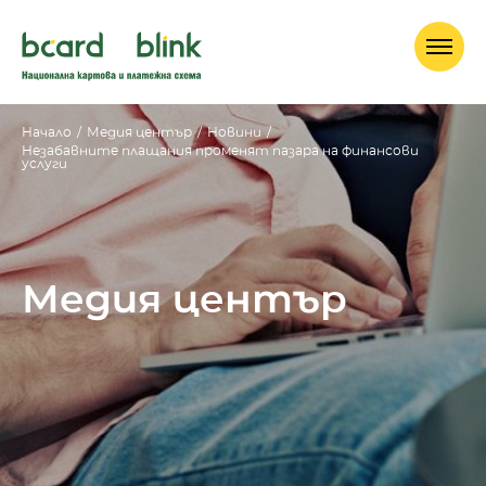
Начало
/
Медия център
/
Новини
/
Незабавните плащания променят пазара на финансови
услуги
Медия център