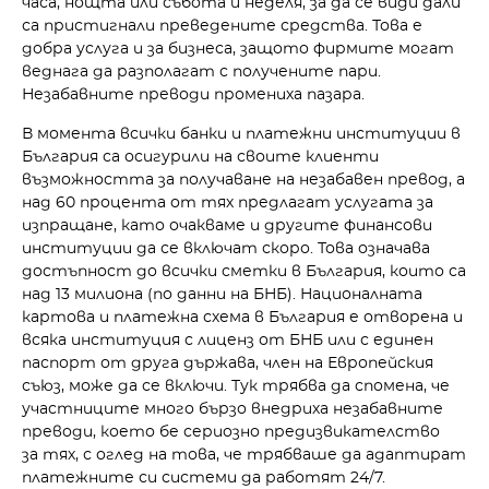
часа, нощта или събота и неделя, за да се види дали
са пристигнали преведените средства. Това е
добра услуга и за бизнеса, защото фирмите могат
веднага да разполагат с получените пари.
Незабавните преводи промениха пазара.
В момента всички банки и платежни институции в
България са осигурили на своите клиенти
възможността за получаване на незабавен превод, а
над 60 процента от тях предлагат услугата за
изпращане, като очакваме и другите финансови
институции да се включат скоро. Това означава
достъпност до всички сметки в България, които са
над 13 милиона (по данни на БНБ). Националната
картова и платежна схема в България е отворена и
всяка институция с лиценз от БНБ или с единен
паспорт от друга държава, член на Европейския
съюз, може да се включи. Тук трябва да спомена, че
участниците много бързо внедриха незабавните
преводи, което бе сериозно предизвикателство
за тях, с оглед на това, че трябваше да адаптират
платежните си системи да работят 24/7.