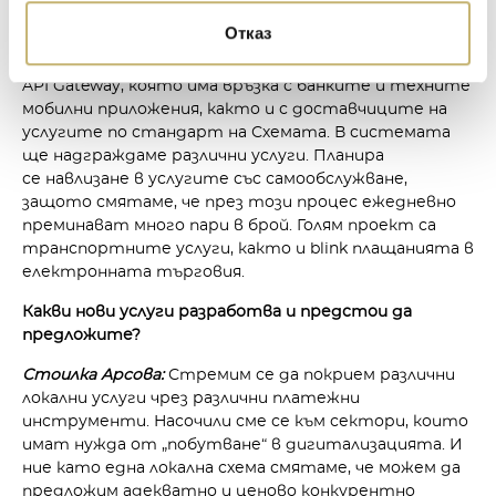
които в момента се ползват предимно на хартия
Отказ
или друг алтернативен начин. В момента в
БОРИКА се изгражда централизирана система blink
API Gateway, която има връзка с банките и техните
мобилни приложения, както и с доставчиците на
услугите по стандарт на Схемата. В системата
ще надграждаме различни услуги. Планира
се навлизане в услугите със самообслужване,
защото смятаме, че през този процес ежедневно
преминават много пари в брой. Голям проект са
транспортните услуги, както и blink плащанията в
електронната търговия.
Какви нови услуги разработва и предстои да
предложите?
Стоилка Арсова:
Стремим се да покрием различни
локални услуги чрез различни платежни
инструменти. Насочили сме се към сектори, които
имат нужда от „побутване“ в дигитализацията. И
ние като една локална схема смятаме, че можем да
предложим адекватно и ценово конкурентно