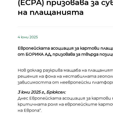
(ECPA) призовава за 
на плащанията
4 юни 2025
Европейската асоциация за картови плащан
от БОРИКА АД, призовава за твърда пози
Нов доклад разкрива мащаба на плащаният
решения на фона на нестабилната геопо
зависимостта от неевропейски платфор
3 юни 2025 г., Брюксел:
Днес Европейската асоциация за картови 
критичната роля на европейските картови
на Европа“.