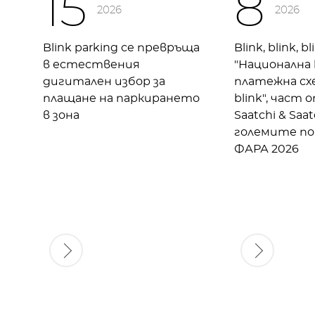
15
8
2026
2026
Blink parking се превръща
Blink, blink, bl
в естествения
"Национална
дигитален избор за
платежна схе
плащане на паркирането
blink", част 
в зона
Saatchi & Saat
големите по
ФАРА 2026