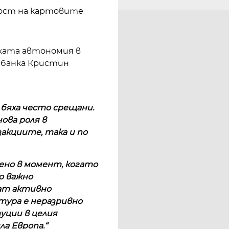
ост на картовите
ската автономия в
 банка Кристин
бяха често срещани.
ова роля в
акциите, така и по
ено в момент, когато
о важно
ат активно
ура е неразривно
уции в целия
а Европа.“