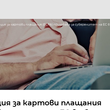
ция за картови плащания (ECPA) призовава за суверенитет на ЕС
ия за картови плащания