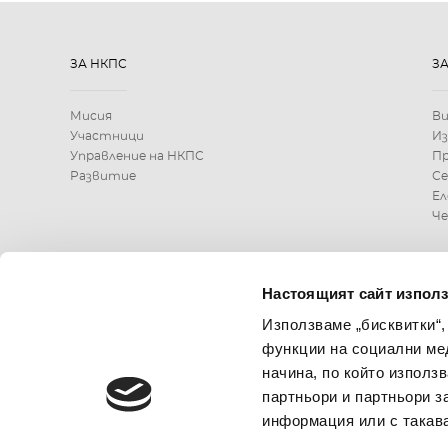
ЗА НКПС
З
Мисия
В
Участници
Из
Управление на НКПС
Пр
Развитие
С
Ел
Че
КОНТАКТИ
Настоящият сайт използ
Използваме „бисквитки“,
0700 199 10 или
функции на социални ме
*9910
начина, по който използ
партньори и партньори з
информация или с такава
ИЗПРАТЕТЕ ЗАПИТВАНЕ