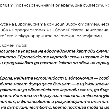
обряват трансграничната оперативна съвместим
фокуса на Европейската комисия върху стратегиче
зива на председателя на Европейската централна
мост“ от международните платежни платформи.
, коментира:
зите за упадъка на европейските картови схеми 
тното. Европейските картови схеми играят ключ
и продължават да растат както по обем на транз
вропа, нейната устойчивост и автономия — особ
ите могат бързо да се влошат — е изключителн
актерни за европейските картови схеми, да бъд
трани. Контролът върху платежната инфраструкт
ренитет, и финансовите и регулаторните инстит
а сътрудничеството, което постига това за цял