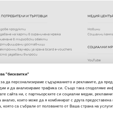
А ПОТРЕБИТЕЛИ И ТЪРГОВЦИ
МЕДИЯ ЦЕНТЪ
идове продукти
Новини
даване на карти в ограничена мрежа
Социални камп
иемане в търговски обекти
ертифицирани доставчици
СОЦИАЛНИ М
ектронни ваучери за храна bcard e-vouchers
сто задавани въпроси
YouTube
ва "бисквитки"
 за да персонализираме съдържанието и рекламите, да пре
дии и да анализираме трафика си. Също така споделяме ин
вате сайта ни, с партньорските си социални медии, рекламни
а анализ, които може да я комбинират с друга предоставена 
, която са събрали от ползването от Ваша страна на услуги