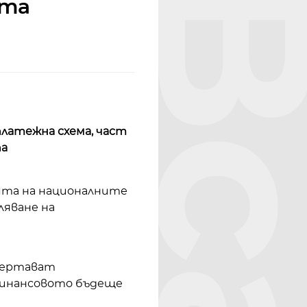
Bcar
тта
платежна схема, част
па
лята на националните
ляване на
дчертават
 финансовото бъдеще