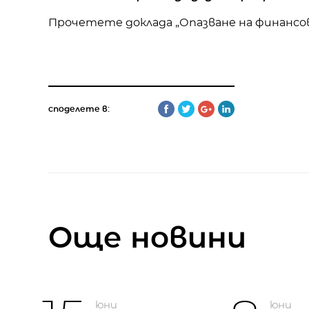
Прочетете доклада „Опазване на финансо
споделете в:
Oще новини
юни
юни