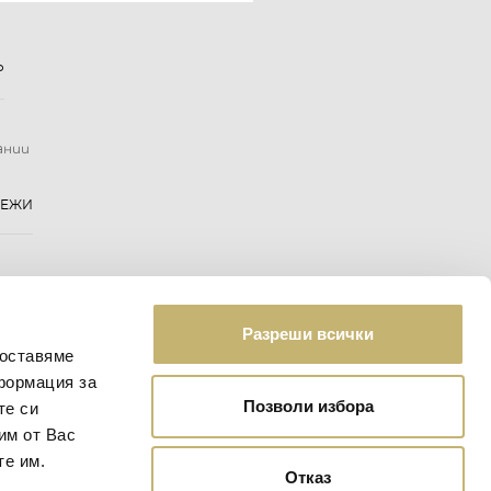
Р
ании
РЕЖИ
Разреши всички
доставяме
формация за
Позволи избора
те си
им от Вас
те им.
Отказ