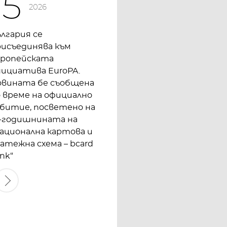
15
2026
лгария се
рисъединява към
вропейската
ициатива EuroPA.
овината бе съобщена
 време на официално
битие, посветено на
0-годишнината на
ационална картова и
атежна схема – bcard
ink“