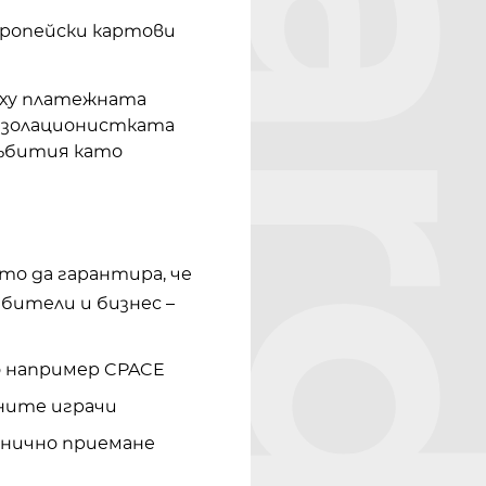
европейски картови
рху платежната
-изолационистката
събития като
то да гарантира, че
бители и бизнес –
о например CPACE
лните играчи
анично приемане