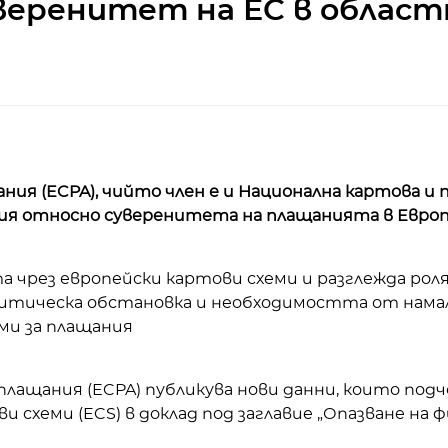
суверенитет на ЕС в облас
ия (ECPA), чийто член е и Национална картова и 
ция относно суверенитета на плащанията в Евро
а чрез европейски картови схеми и разглежда ро
литическа обстановка и необходимостта от нама
ми за плащания
плащания (ECPA) публикува нови данни, които по
 схеми (ECS) в доклад под заглавие „Опазване на