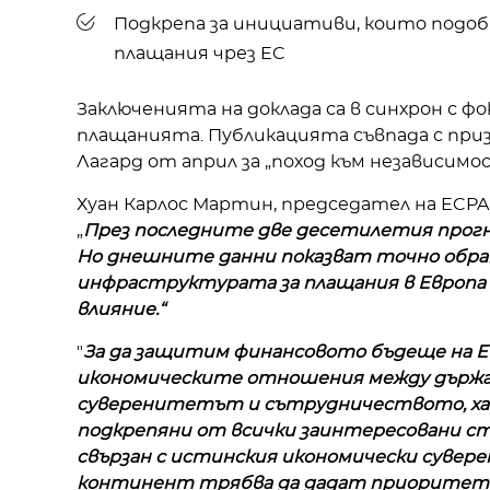
Подкрепа за инициативи, които под
плащания чрез EC
Заключенията на доклада са в синхрон с 
плащанията. Публикацията съвпада с при
Лагард от април за „поход към независи
Хуан Карлос Мартин, председател на ECPA
„
През последните две десетилетия прогно
Но днешните данни показват точно обра
инфраструктурата за плащания в Европа 
влияние.“
"
За да защитим финансовото бъдеще на Е
икономическите отношения между държав
суверенитетът и сътрудничеството, хар
подкрепяни от всички заинтересовани с
свързан с истинския икономически суве
континент трябва да дадат приоритет н