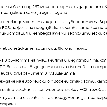
щение са били над 263 милиона карти, издадени от 
 транзакции само за една година.
ата необходимост от защита на суверенитета въ
 ECS, на фона на предизвикателства като все по
министрация и непредсказуеми геополитически 
м европейските политици, включително:
а в областта на плащанията и индустрията, коя
ЕС, винаги ще бъде достъпен за европейски потре
опейски суверенитет в плащанията
еждане на европейски отворени стандарти, кат
 равни условия за конкуренция между ECS и глоба
ктурата и сключване на споразумения за трансгр
 страни