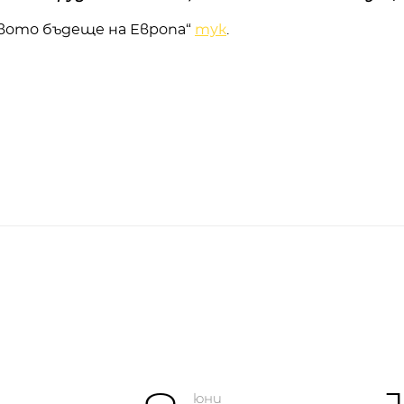
вото бъдеще на Европа“
тук
.
юни