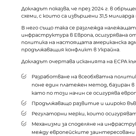
Докладът показва, че през 2024 г. в обръ
схеми, с които са извършени 31,5 милиарда
В него също така се разглежда належащ
инфраструктура в Европа, осигурявана от
политика на настоящата американска ад
продължаващия конфликт в Украйна.
Докладът очертава исканията на ECPA къ
Разработване на всеобхватна политик
поне един платежен метод, базиран в 
като по този начин се осигурява евр
Продължаващо развитие и широко във
Регулаторни мерки, които осигуряват
Механизми за споделяне на инфрастру
между европейските заинтересовани