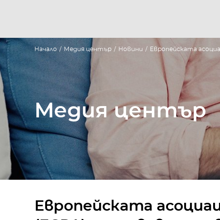
Начало
/
Медия център
/
Новини
/
Европейската асоциа
Медия център
Европейската асоциац