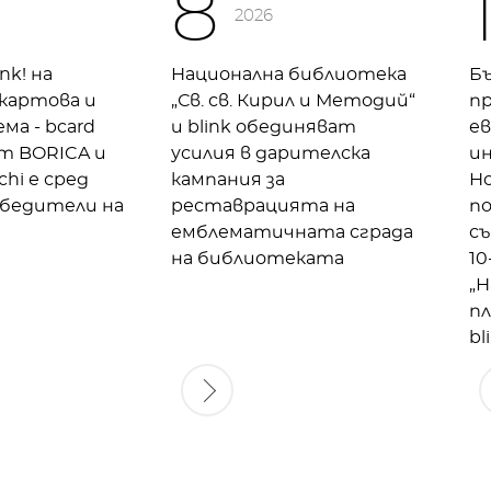
8
2026
ink! на
Национална библиотека
Бъ
 картова и
„Св. св. Кирил и Методий“
п
ма - bcard
и blink обединяват
е
от BORICA и
усилия в дарителска
ин
chi е сред
кампания за
Н
бедители на
реставрацията на
по
емблематичната сграда
съ
на библиотеката
1
„Н
пл
bl