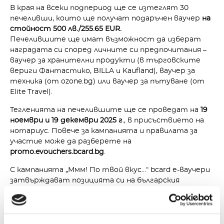
В края на всеки подпериод ще се изтеглят 30
печеливши, които ще получат подаръчен ваучер
на
стойност 500 лв./255.65 EUR.
Печелившите ще имат възможност да изберат
наградата си според личните си предпочитания –
ваучер за хранителни продукти (в търговските
вериги Фантастико, BILLA и Kaufland), ваучер за
техника (от ozone.bg) или ваучер за пътуване (от
Elite Travel).
Тегленията на печелившите ще се проведат на
19
ноември и 19 декември 2025 г
., в присъствието на
нотариус. Повече за кампанията и правилата за
участие може да разберете на
promo.evouchers.bcard.bg
.
С кампанията „Ммм! По твой вкус…“ bcard е-ваучери
затвърждават позицията си на българския
електронен ваучер за храна, който предоставя
свобода на избора и реална стойност за своите
потребители.