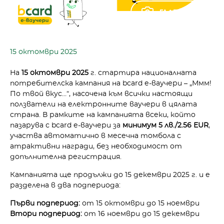
ГАЛЕРИЯ
15 октомври 2025
На
15 октомври 2025
г. стартира националната
потребителска кампания на bcard е-ваучери – „Ммм!
По твой вкус…“, насочена към всички настоящи
ползватели на електронните ваучери в цялата
страна. В рамките на кампанията всеки, който
пазарува с bcard е-ваучери за
минимум 5 лв./2.56 EUR
,
участва автоматично в месечна томбола с
атрактивни награди, без необходимост от
допълнителна регистрация.
Кампанията ще продължи до 15 декември 2025 г. и е
разделена в два подпериода:
Първи подпериод:
от 15 октомври до 15 ноември
Втори подпериод:
от 16 ноември до 15 декември