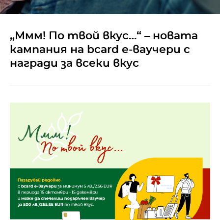
„Ммм! По твой вкус…“ – новата
кампания на bcard е-ваучери с
награди за всеки вкус