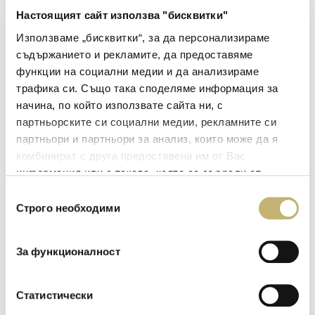
Повече информация може да намерите
Настоящият сайт използва "бисквитки"
на https://promo.evouchers.bcard.bg/
Използваме „бисквитки“, за да персонализираме
съдържанието и рекламите, да предоставяме
функции на социални медии и да анализираме
споделете в:
трафика си. Също така споделяме информация за
начина, по който използвате сайта ни, с
партньорските си социални медии, рекламните си
партньори и партньори за анализ, които може да я
комбинират с друга предоставена им от Вас
информация или с такава, която са събрали от
Oще новини
ползването от Ваша страна на услугите им.
Избор
Строго необходими
на
съгласие
15
юни
За функционалност
2026
Blink parking се превръща в естествения
Статистически
дигитален избор за плащане на паркирането