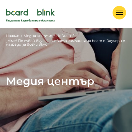
Начало
/
Медия център
/
Новини
/
„Ммм! По твой вкус…“ – новата кампания на bcard е-ваучери с
награди за всеки вкус
Медия център