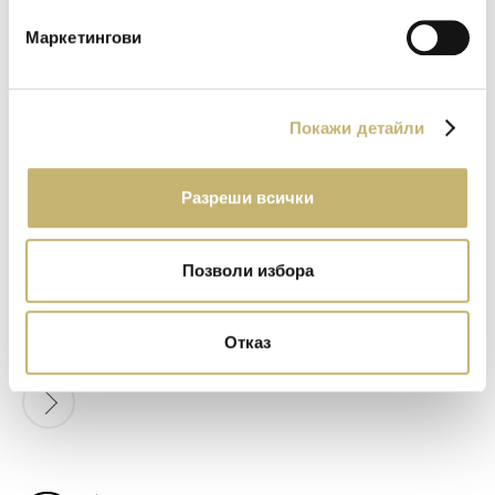
в зона
Маркетингови
Покажи детайли
8
юни
Разреши всички
2026
Blink, blink, blink! на "Национална картова и
Позволи избора
платежна схема - bcard blink", част от BORICA
и Saatchi & Saatchi е сред големите
победители на ФАРА 2026
Отказ