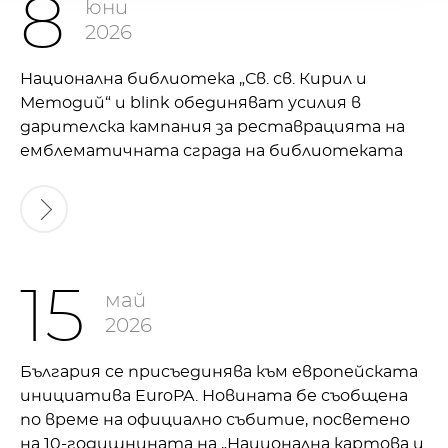
8
юни
2026
Национална библиотека „Св. св. Кирил и
Методий“ и blink обединяват усилия в
дарителска кампания за реставрацията на
емблематичната сграда на библиотеката
15
май
2026
България се присъединява към европейската
инициатива EuroPA. Новината бе съобщена
по време на официално събитие, посветено
на 10-годишнината на „Национална картова и