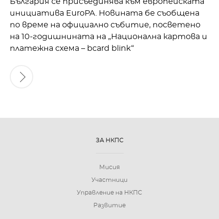
България се присъединява към европейската
инициатива EuroPA. Новината бе съобщена
по време на официално събитие, посветено
на 10-годишнината на „Национална картова и
платежна схема – bcard blink“
ЗА НКПС
Мисия
Участници
Управление на НКПС
Развитие