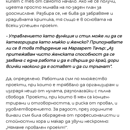
кипят с теб от самото начало. Ако не се получи,
идеята просто минава на по-заден план за
доосмисляне. Разбира се, не бива да забравяме и
градивната критика, тя също е в основата на
всеки успешен проект.
- Управлението като функция и стил може ли да се
категоризира като мъжко и женско? Припознавате
ли се в това твърдение на Маргарет Тачър: „Аз
притежавам чисто женската способност да се
захвана с една работа и да я свърша до край, дори
всички наоколо да я оставят и да си тръгнат“.
Да, определено. Работила съм по множество
проекти, при кои­то е трябвало да организирам и
изградя нещо от нулата, разпо­лагайки с пълна
свобода. Проек­ти, при които в мен са концен­
трирани и отговорността, и риска от провал, и
удовлетворе­нието. За радост, през годините
винаги съм била обградена от професионалисти и
стойностни хора и макар да звучи нескромно:
„Нямаме провален проект!“.