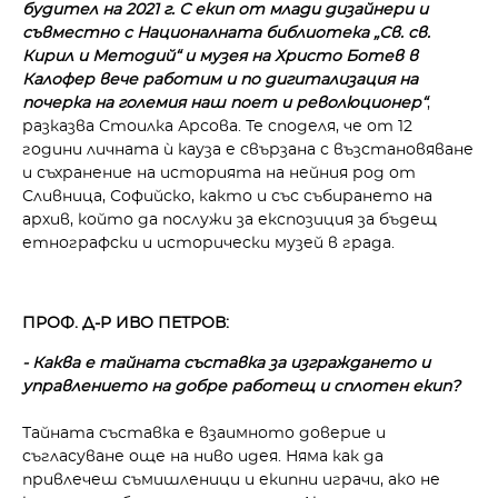
будител на 2021 г. С екип от млади дизайнери и
съвместно с Националната библиотека „Св. св.
Кирил и Методий“ и музея на Христо Ботев в
Калофер вече работим и по дигитализация на
почерка на големия наш поет и революционер“
,
разказва Стоил­ка Арсова. Те споделя, че от 12
години личната ѝ кауза е свър­зана с възстановяване
и съхра­нение на историята на нейния род от
Сливница, Софийско, как­то и със събирането на
архив, който да послужи за експозиция за бъдещ
етнографски и истори­чески музей в града.
ПРОФ. Д-Р ИВО ПЕТРОВ:
- Каква е тайната съставка за изграждането и
управлението на добре работещ и сплотен екип?
Тайната съставка е взаимно­то доверие и
съгласуване още на ниво идея. Няма как да
привлечеш съмишленици и екипни играчи, ако не