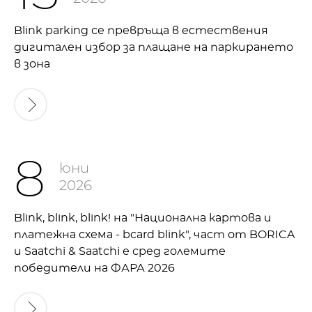
Blink parking се превръща в естествения
дигитален избор за плащане на паркирането
в зона
8
юни
2026
Blink, blink, blink! на "Национална картова и
платежна схема - bcard blink", част от BORICA
и Saatchi & Saatchi е сред големите
победители на ФАРА 2026