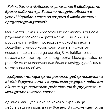
- Как хобито и любимите занимания в свободното
време работят за вашата продуктивност и
успех? Управлението на стреса в каква степен
предопределя успеха?
Моите хобита и интереси ме потапят в съвсем
различна плоскост – духовната. Пиша книги,
рисувам, пътувам, посе­щавам духовни места,
общувам с много хора, които имат нуж­да от
помощ, и се старая да им оказвам, каквато мога
морална или материална подкрепа. Мога да кажа, че
за себе си съм пости­гнала баланс между духовния и
материалния свят.
- Добрият мениджър непременно добър психолог ли
е? Как бързата и точна преценка за даден човек от
екипа или за партньор рефлектира върху успеха на
мениджъра и компанията?
Да, ако имаш усещане за някого, трябва да
действаш на мига. Да му влезеш в поло­жението, да