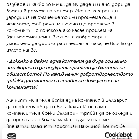
разбереш какво го мъчи, да му дадеш шанс, дори да
бъдеш в ролята на ментор. Ако не изкорениш
зародиша на съмнението или проблема още в
началото, той рано или късно ще прерасне в
конфликт. Но понякога, ако касае проблем на
взаимоотношения в екипа, е добре дори и
умишлено да дирижираш нещата така, че всичко да
излезе наяве.
- Доколко е важно една компания да бъде социално
ангажирана и да подкрепя проекти за благото на
обществото? По какъв начин добротворчеството
добавя допълнителна стойност към успеха на
компанията?
Личният ми апел е всяка една компания в България
да подкрепя обществена кауза. И не само
компаниите, а всеки българин трябва да се огледа и
да припознае своята малка кауза. Много ме
впечатли младият Кристиан Ваклинов, който бе
сред десетте номинирани за будител на 2021 г.