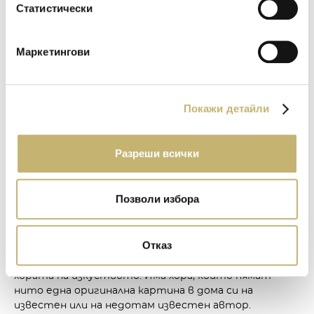
Статистически
европейски държави.
- Кои за вас са професиите на бъдещето?
Маркетингови
Всички професии, които в себе си включват думите
диги­тализация, екология, култура, изкуство,
здравеопазване, об­разование и, разбира се, Космос.
Покажи детайли
Ще дойде време да летим, както сега пътуваме до
съседния град.
Разреши всички
ВЛАДИМИР АМПОВ – ГРАФА:
Позволи избора
- Смятате ли, че изкуството може да бъде каузата,
зад която да застанете? В какъв аспект
Отказ
Това е една от най-смислени­те каузи. Време е
обществото ни да започне да цени труда на
хората на изкуството. Има хора, които нямат
нито една оригинална картина в дома си на
известен или на недотам известен автор.