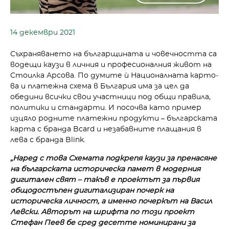
14 декември 2021
Съхраняването на българщина­та и човечността са
водещи ка­узи в личния и професионалния живот на
Стоилка Арсова. По думите ѝ Националната карто­
ва и платежна схема в България има за цел да
обедини всички свои участници под общи пра­вила,
политики и стандарти. И посочва като пример
изцяло родните платежни продукти – българската
карта с бранда Bcard и незабавните плащания в
лева с бранда Blink.
„Наред с това Схемата подкре­пя каузи за пренасяне
на бъл­гарската историческа памет в модерния
дигитален свят – такъв е проектът за първия
общодостъпен дигитализиран почерк на
историческа личност, а именно почеркът на Васил
Левски. Авторът на шрифта по този проект
Стефан Пеев бе сред десетте номинирани за