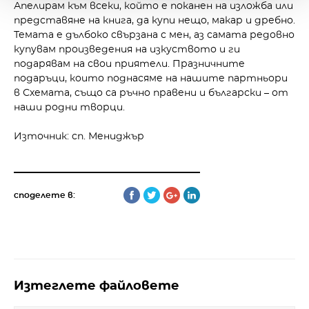
Апелирам към всеки, който е поканен на из­ложба или
представяне на кни­га, да купи нещо, макар и дребно.
Темата е дълбоко свързана с мен, аз самата редовно
купувам произведения на изкуството и ги
подарявам на свои приятели. Празничните
подаръци, които поднасяме на нашите партньо­ри
в Схемата, също са ръчно правени и български – от
наши родни творци.
Източник: сп. Мениджър
споделете в:
Изтеглете файловете