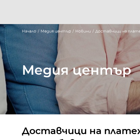
Начало
/
Медия център
/
Новини
/
Доставчици на плате
Медия център
Доставчици на плате