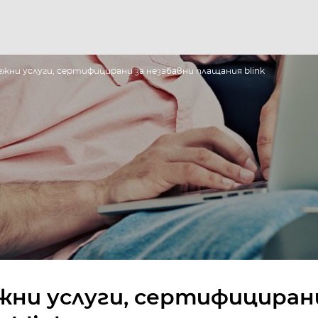
жни услуги, сертифицирани за незабавни плащания blink
жни услуги, сертифициран