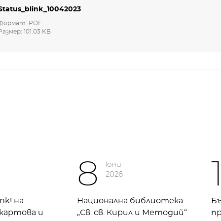
Status_blink_10042023
Формат: PDF
Размер: 101.03 KB
8
юни
2026
ink! на
Национална библиотека
Бъ
 картова и
„Св. св. Кирил и Методий“
п