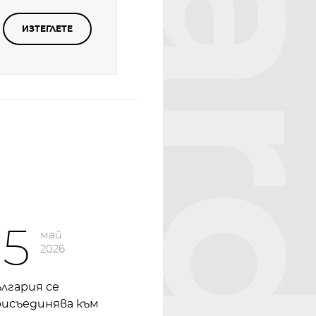
ИЗТЕГЛЕТЕ
15
май
2026
лгария се
рисъединява към