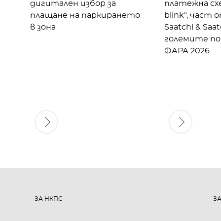
дигитален избор за
платежна схе
плащане на паркирането
blink", част 
в зона
Saatchi & Saat
големите по
ФАРА 2026
ЗА НКПС
З