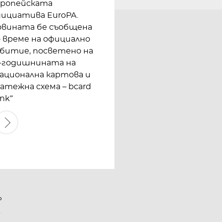
вропейската
ициатива EuroPA.
овината бе съобщена
 време на официално
битие, посветено на
0-годишнината на
ационална картова и
атежна схема – bcard
ink“
Р