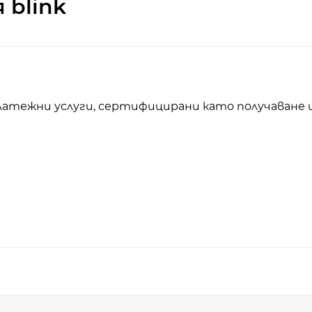
 blink
латежни услуги, сертифицирани като получаване 