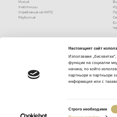
Мисия
В
Участници
Из
Управление на НКПС
Пр
Развитие
С
Ел
Че
КОНТАКТИ
Настоящият сайт използ
Използваме „бисквитки“,
0700 199 10 или
функции на социални ме
*9910
начина, по който използ
партньори и партньори з
информация или с такава
ИЗПРАТЕТЕ ЗАПИТВАНЕ
Избор
Строго необходими
на
Всички права запазени. Национална картова и платежна схема 