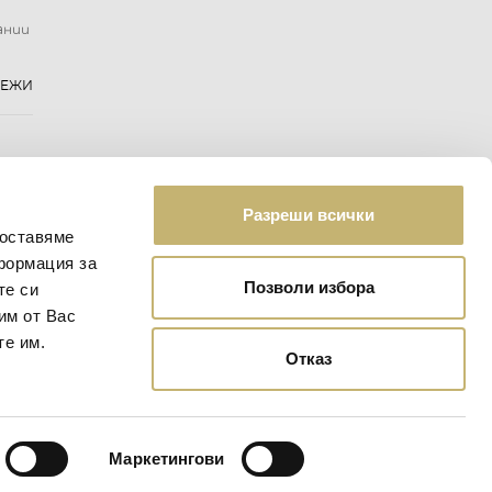
ании
РЕЖИ
Разреши всички
доставяме
формация за
Позволи избора
те си
им от Вас
те им.
Отказ
Маркетингови
Уеб дизайн:
eDesign