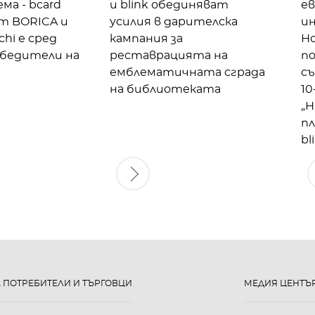
ма - bcard
и blink обединяват
е
от BORICA и
усилия в дарителска
ин
chi е сред
кампания за
Н
бедители на
реставрацията на
по
емблематичната сграда
съ
на библиотеката
1
„Н
пл
bl
А ПОТРЕБИТЕЛИ И ТЪРГОВЦИ
МЕДИЯ ЦЕНТЪ