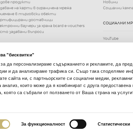
идове продукти
Новини
даване на карти в ограничена мрежа
Социални камп
иемане в търговски обекти
ертифицирани доставчици
СОЦИАЛНИ М
ектронни ваучери за храна bcard e-vouchers
сто задавани въпроси
YouTube
ва "бисквитки"
 за да персонализираме съдържанието и рекламите, да пре
дии и да анализираме трафика си. Също така споделяме ин
вате сайта ни, с партньорските си социални медии, рекламни
а анализ, които може да я комбинират с друга предоставена 
, която са събрали от ползването от Ваша страна на услуги
За функционалност
Статистически
Bcard. БОРИКА АД 2026