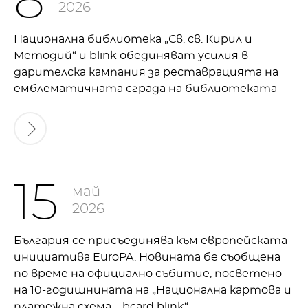
8
2026
Национална библиотека „Св. св. Кирил и
Методий“ и blink обединяват усилия в
дарителска кампания за реставрацията на
емблематичната сграда на библиотеката
15
май
2026
България се присъединява към европейската
инициатива EuroPA. Новината бе съобщена
по време на официално събитие, посветено
на 10-годишнината на „Национална картова и
платежна схема – bcard blink“