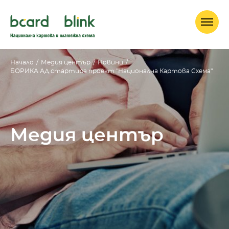
Начало
/
Медия център
/
Новини
/
БОРИКА АД стартира проект "Национална Картова Схема"
Медия център