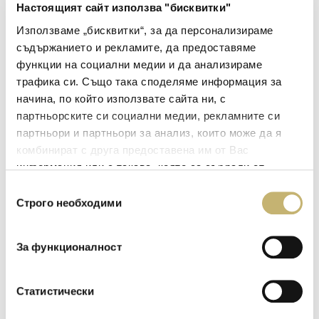
Настоящият сайт използва "бисквитки"
Ръководител на Националната Картова Схема.
Използваме „бисквитки“, за да персонализираме
съдържанието и рекламите, да предоставяме
функции на социални медии и да анализираме
споделете в:
трафика си. Също така споделяме информация за
начина, по който използвате сайта ни, с
партньорските си социални медии, рекламните си
партньори и партньори за анализ, които може да я
комбинират с друга предоставена им от Вас
информация или с такава, която са събрали от
Oще новини
ползването от Ваша страна на услугите им.
Избор
Строго необходими
на
15
съгласие
юни
2026
За функционалност
Blink parking се превръща в естествения
Статистически
дигитален избор за плащане на паркирането
в зона