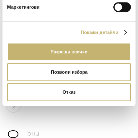
Маркетингови
Покажи детайли
8
юни
2026
Разреши всички
Blink, blink, blink! на "Национална картова и
Позволи избора
платежна схема - bcard blink", част от BORICA
и Saatchi & Saatchi е сред големите
победители на ФАРА 2026
Отказ
юни