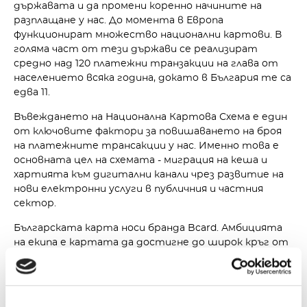
държавата и да промени коренно начините на
разплащане у нас. До момента в Европа
функционират множество национални картови. В
голяма част от тези държави се реализират
средно над 120 платежни транзакции на глава от
населението всяка година, докато в България те са
едва 11.
Въвеждането на Национална Картова Схема е един
от ключовите фактори за повишаването на броя
на платежните трансакции у нас. Именно това е
основната цел на схемата - миграция на кеша и
хартията към дигитални канали чрез развитие на
нови електронни услуги в публичния и частния
сектор.
Българската карта носи бранда Bcard. Амбицията
на екипа е картата да достигне до широк кръг от
потребители и търговци, при изключително
изгодни икономически условия. „Една карта – много
точки на разплащане в България“, така накратко
описа новата карта г-жа Стоилка Арсова,