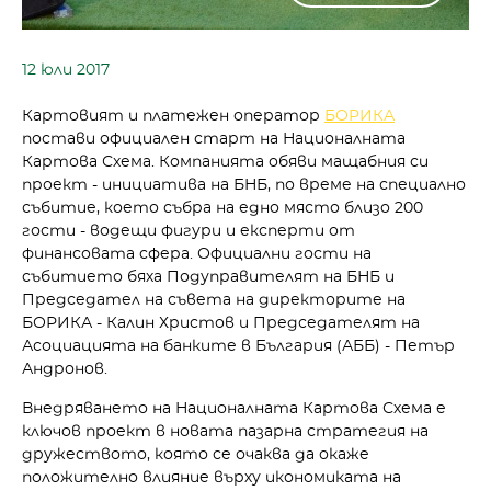
12 юли 2017
Картовият и платежен оператор
БОРИКА
постави официален старт на Националната
Картова Схема. Компанията обяви мащабния си
проект - инициатива на БНБ, по време на специално
събитие, което събра на едно място близо 200
гости - водещи фигури и експерти от
финансовата сфера. Официални гости на
събитието бяха Подуправителят на БНБ и
Председател на съвета на директорите на
БОРИКА - Калин Христов и Председателят на
Асоциацията на банките в България (АББ) - Петър
Андронов.
Внедряването на Националната Картова Схема е
ключов проект в новата пазарна стратегия на
дружеството, която се очаква да окаже
положително влияние върху икономиката на